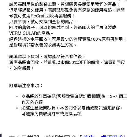
感與高耐用性的製造工藝，希望顧客長期愛用我們的產品！
但是經過長久使用，表層琺瑯難免會有深刻的使用痕跡，這時
候就可使用ReCraft回收再製服務！
只要半價，就可交換到全新的商品。
回收的舊鍋子，可以熔解成原料，經過職人的手再度製成
VERMICULAR的產品。
經過這樣的水平回收，可用最少的流程實現100%原料再利用，
是對環境非常友善的永續再生方案。
請填寫以下資料，確認產品符合條件後，
舊產品將會回收，並能夠以市價50%OFF的價格，購買到同尺
寸的全新品。
訂購前注意事項：
商品將於訂單確認(客服致電確認訂購細節)後，3~7 個工
作天內送達
如遇生產廠商缺貨，本公司會以電話或簡訊通知顧客，
可選擇免費取消訂單或更換品項