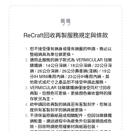
ReCraft回收再製服務規定與條款
恕不接受僅有鍋身或僅有鍋蓋的申請，務必以
整組鍋具為單位做更換。
適用此服務的鍋子款式為 VERMICULAR 琺瑯
鑄鐵鍋 : 14公分深鍋 / 18公分深鍋 / 22公分深
鍋 / 26公分深鍋 / 26公分壽喜鍋(淺鍋) / 19公
分IH MINI專用內鍋 / 23公分IH專用內鍋，其
他款式或尺寸之產品恕不接受申請此服務。
VERMICULAR 琺瑯鑄鐵鍋僅接受同尺寸回收
再製，但顏色可更換，更換顏色需依當時的庫
存狀況為主。
欲申請回收再製的鍋具若有客製刻字，恕無法
提供有客製刻字的鍋具做更換。
不須保留原廠紙箱或相關配件，但因琺瑯鑄鐵
鍋較重，運送過程中為避免外包裝破損造成危
險，回收時請使用緩衝材與紙箱包裝。