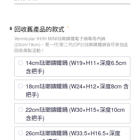
回收舊產品的款式
6
Vermicular IH/IH MINI琺瑯鑄鐵電子鍋專用內鍋
(23cm/19cm)、第一代/第二代(OP2)琺瑯鑄鐵鍋皆可參加此
回收再製活動！
14cm琺瑯鑄鐵鍋 (W19×H11×深度6.5cm
含把手)
18cm琺瑯鑄鐵鍋 (W24×H12×深度8cm 含
把手)
22cm琺瑯鑄鐵鍋 (W30×H15×深度10cm
含把手)
26cm琺瑯鑄鐵鍋 (W33.5×H16.5×深度